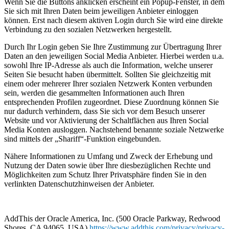
Wenn Sie die Buttons anklicken erscheint ein Popup-Fenster, in dem
Sie sich mit Ihren Daten beim jeweiligen Anbieter einloggen
können. Erst nach diesem aktiven Login durch Sie wird eine direkte
Verbindung zu den sozialen Netzwerken hergestellt.
Durch Ihr Login geben Sie Ihre Zustimmung zur Übertragung Ihrer
Daten an den jeweiligen Social Media Anbieter. Hierbei werden u.a.
sowohl Ihre IP-Adresse als auch die Information, welche unserer
Seiten Sie besucht haben übermittelt. Sollten Sie gleichzeitig mit
einem oder mehrerer Ihrer sozialen Netzwerk Konten verbunden
sein, werden die gesammelten Informationen auch Ihren
entsprechenden Profilen zugeordnet. Diese Zuordnung können Sie
nur dadurch verhindern, dass Sie sich vor dem Besuch unserer
Website und vor Aktivierung der Schaltflächen aus Ihren Social
Media Konten ausloggen. Nachstehend benannte soziale Netzwerke
sind mittels der „Shariff“-Funktion eingebunden.
Nähere Informationen zu Umfang und Zweck der Erhebung und
Nutzung der Daten sowie über Ihre diesbezüglichen Rechte und
Möglichkeiten zum Schutz Ihrer Privatsphäre finden Sie in den
verlinkten Datenschutzhinweisen der Anbieter.
AddThis der Oracle America, Inc. (500 Oracle Parkway, Redwood
Shores, CA 94065, USA)
https://www.addthis.com/privacy/privacy-